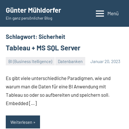
Zum
Günter Mühldorfer
Inhalt
Menü
Ein ganz persönlicher Blog
springen
Schlagwort:
Sicherheit
Tableau + MS SQL Server
BI (Business Itelligence)
Datenbanken
Januar 20, 2023
Günter
Keine
Kommentare
Es gibt viele unterschiedliche Paradigmen, wie und
warum man die Daten für eine BI Anwendung mit
Tableau so oder so aufbereiten und speichern soll.
Embedded […]
Weiterlesen